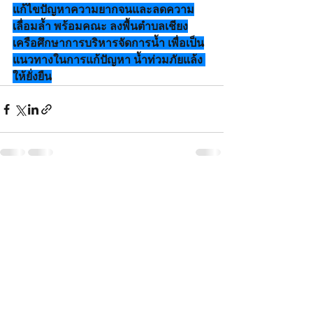
แก้ไข​ปัญหา​ความยากจน​และลดความ
เลื่อมล้ำ​ พร้อมคณะ​ ลงพื้นตำ​บล​เชียง
เครือศึกษา​การบริหาร​จัดการ​น้ำ​ เพื่อเป็น
แนวทางในการแก้ปัญหา​ น้ำท่วม​ภัยแล้ง​ 
ให้ยั่งยืน
See All
Recent Posts