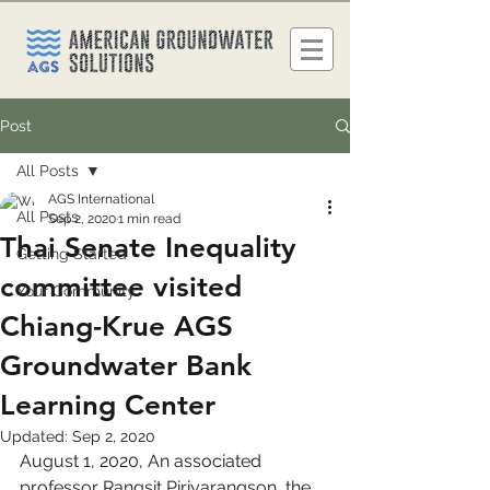
Post
All Posts
AGS International
All Posts
Sep 2, 2020
1 min read
Thai Senate Inequality
Getting Started
committee visited
Your Community
Chiang-Krue AGS
Groundwater Bank
Learning Center
Updated:
Sep 2, 2020
August 1, 2020, An associated 
professor Rangsit Piriyarangson, the 