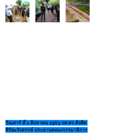
วันเสาร์​ ที่​ 1​ สิงหาคม​ 2563​ รศ.ดร.​สังศิต​ 
พิริยะ​รังสรรค์​ ประธาน​คณะกรรมาธิ​การ​